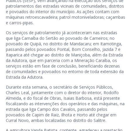
Públicos (SESP), vem avançando na execução dos serviços de
patrolamentos das estradas vicinais de comunidades, distritos
e povoados do interior do município. As ações contam com
máquinas retroescavadeira; patrol motoniveladoras; caçambas
e carros-pipas.
Os serviços de patrolamento já aconteceram nas estradas
que liga Carnaíba do Sertão ao povoado de Carneiros; no
povoado de Quipá, no distrito de Mandacaru; em Itamotinga,
passando pelos povoados Pontal, Bom Conselho, Jazida 7 e
Itaparica até chegar ao distrito de Maniçoba, além da Estrada
da Adutora, que em parceria com a Mineração Caraíba, os
serviços estão em fase de conclusão, beneficiando dezenas
de comunidades e povoados no entorno de toda extensão da
Estrada da Adutora.
Durante esta semana, o secretário de Serviços Públicos,
Charles Leal, juntamente com o diretor do interior, Rodolfo
Almeida, e do fiscal de Obras, Isaias Barbosa, está presente
fiscalizando as intervenções dos operários e das máquinas, na
estrada que liga Campo dos Cavalos, passando pelos
povoados de Capim de Raiz, Ilhota e Horto até chegar em
Curral Novo, ambas localizadas no distrito do Salitre.
A agricultora Vanda Batista, contente, agradeceu a prestação