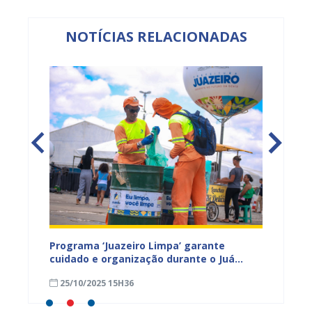
NOTÍCIAS RELACIONADAS
ega de
Programa ‘Juazeiro Limpa’ garante
Juazei
cuidado e organização durante o Juá
agosto
rama
Literária
25/10/2025 15H36
18/09