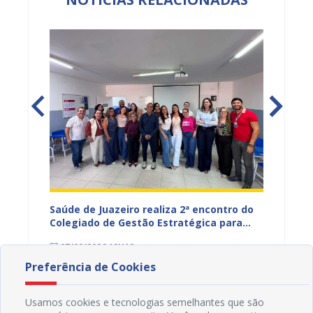
Saúde de Juazeiro realiza 2ª encontro do
Saúde 
nças
Colegiado de Gestão Estratégica para
com aç
fortalecer planejamento e
voltad
07/08/2026 12H18
07/08
monitoramento do SUS
Preferência de Cookies
Usamos cookies e tecnologias semelhantes que são