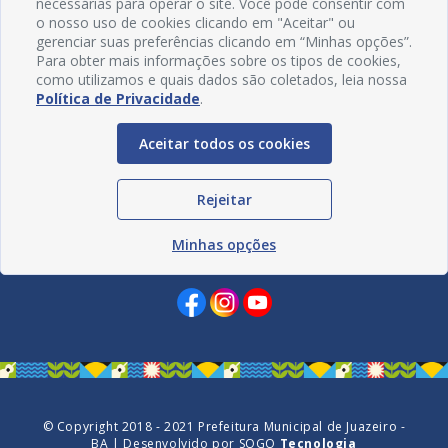
necessárias para operar o site. Você pode consentir com
o nosso uso de cookies clicando em "Aceitar" ou
gerenciar suas preferências clicando em “Minhas opções”.
Para obter mais informações sobre os tipos de cookies,
como utilizamos e quais dados são coletados, leia nossa
Política de Privacidade
.
Aceitar todos os cookies
Rejeitar
Minhas opções
Redes Sociais
© Copyright 2018 - 2021 Prefeitura Municipal de Juazeiro -
BA | Desenvolvido por
SOGO
Tecnologia