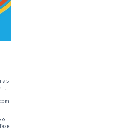
mais
ro,
 com
o e
fase