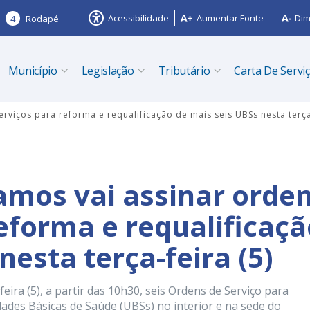
Acessibilidade
Aumentar Fonte
Dim
4
Rodapé
Município
Legislação
Tributário
Carta De Servi
rviços para reforma e requalificação de mais seis UBSs nesta terça-
amos vai assinar orde
reforma e requalificaçã
nesta terça-feira (5)
eira (5), a partir das 10h30, seis Ordens de Serviço para
dades Básicas de Saúde (UBSs) no interior e na sede do