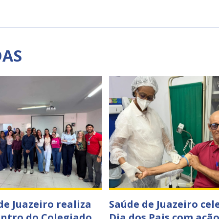
DAS
de Juazeiro realiza
Saúde de Juazeiro cel
ontro do Colegiado
Dia dos Pais com ação