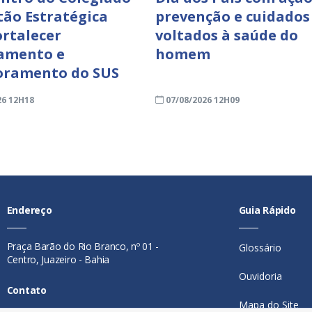
tão Estratégica
prevenção e cuidados
ortalecer
voltados à saúde do
amento e
homem
oramento do SUS
26 12H18
07/08/2026 12H09
Endereço
Guia Rápido
Praça Barão do Rio Branco, nº 01 -
Glossário
Centro, Juazeiro - Bahia
Ouvidoria
Contato
Mapa do Site