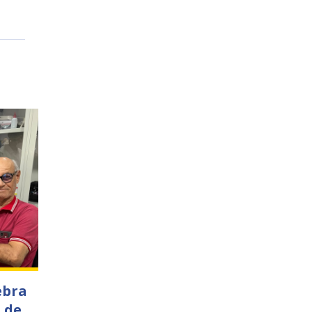
ebra
 de