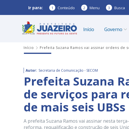
Ir para:
1
Conteúdo
2
Menu
3
Busca
Início
Governo
Início
Prefeita Suzana Ramos vai assinar ordens de se
Autor:
Secretaria de Comunicação - SECOM
Prefeita Suzana R
de serviços para 
de mais seis UBSs 
A prefeita Suzana Ramos vai assinar nesta terça-f
reforma, requalificação e construção de seis Uni