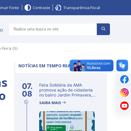
inuir Fonte
Contraste
Transparência Fiscal
ço
feira (5)
NOTÍCIAS EM TEMPO REAL
ns
07.
Feira Solidária da AMA
o
promove ação de cidadania
08
no bairro Jardim Primavera,
em Ju...
SAIBA MAIS