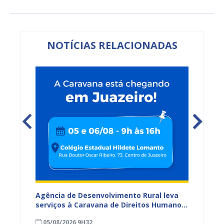
NOTÍCIAS RELACIONADAS
 Paz e
Agência de Desenvolvimento Rural leva
17ª Fe
ireitos
serviços à Caravana de Direitos Humanos
supera
em Juazeiro
comerc
05/08/2026 9H32
04/08