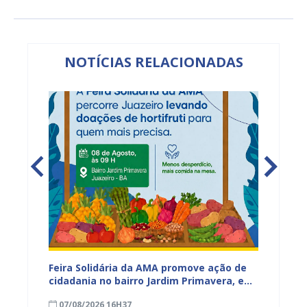
NOTÍCIAS RELACIONADAS
ia da
Feira Solidária da AMA promove ação de
“Não E
cidadania no bairro Jardim Primavera, em
Juazei
ssa,
Juazeiro
consci
07/08/2026 16H37
07/08
violên