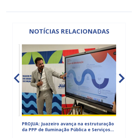
NOTÍCIAS RELACIONADAS
a
PROJUA: Juazeiro avança na estruturação
Juazei
lação e
da PPP de Iluminação Pública e Serviços
alimen
eiro
Digitais
mais d