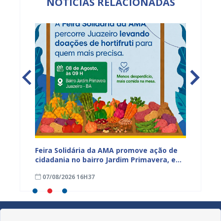
NOTÍCIAS RELACIONADAS
ia da
Feira Solidária da AMA promove ação de
“Não E
cidadania no bairro Jardim Primavera, em
Juazei
ssa,
Juazeiro
consci
07/08/2026 16H37
07/08
violên