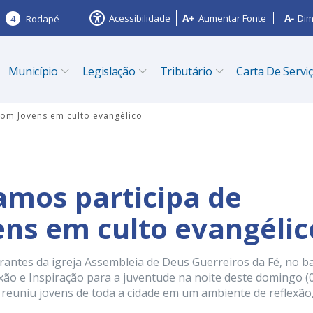
Acessibilidade
Aumentar Fonte
Dim
4
Rodapé
Município
Legislação
Tributário
Carta De Servi
com Jovens em culto evangélico
amos participa de
ns em culto evangélic
antes da igreja Assembleia de Deus Guerreiros da Fé, no ba
xão e Inspiração para a juventude na noite deste domingo (0
, reuniu jovens de toda a cidade em um ambiente de reflexão