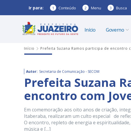
Ir para:
1
Conteúdo
2
Menu
3
Busca
Início
Governo
Início
Prefeita Suzana Ramos participa de encontro 
Autor:
Secretaria de Comunicação - SECOM
Prefeita Suzana R
encontro com Jove
Em comemoração aos oito anos de criação, integr
Itaberaba, realizaram um culto especial de refle
O encontro, repleto de energia e espiritualidade
música e […]