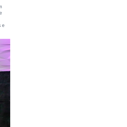
r
m
e
s e