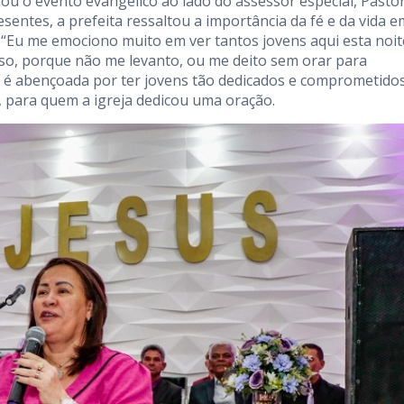
u o evento evangélico ao lado do assessor especial, Pasto
ntes, a prefeita ressaltou a importância da fé e da vida e
“Eu me emociono muito em ver tantos jovens aqui esta noit
so, porque não me levanto, ou me deito sem orar para
e é abençoada por ter jovens tão dedicados e comprometido
, para quem a igreja dedicou uma oração.