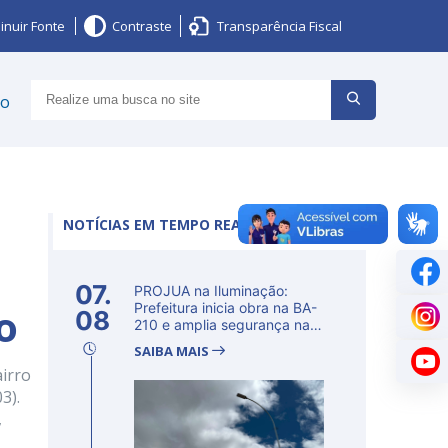
inuir Fonte
Contraste
Transparência Fiscal
ço
NOTÍCIAS EM TEMPO REAL
07.
PROJUA na Iluminação:
o
Prefeitura inicia obra na BA-
08
210 e amplia segurança na
regi�...
SAIBA MAIS
irro
3).
,