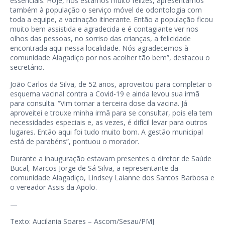
essenciais. Hoje, nós estamos muito felizes, apresentamos
também à população o serviço móvel de odontologia com
toda a equipe, a vacinação itinerante. Então a população ficou
muito bem assistida e agradecida e é contagiante ver nos
olhos das pessoas, no sorriso das crianças, a felicidade
encontrada aqui nessa localidade. Nós agradecemos à
comunidade Alagadiço por nos acolher tão bem”, destacou o
secretário.
João Carlos da Silva, de 52 anos, aproveitou para completar o
esquema vacinal contra a Covid-19 e ainda levou sua irmã
para consulta. “Vim tomar a terceira dose da vacina. Já
aproveitei e trouxe minha irmã para se consultar, pois ela tem
necessidades especiais e, as vezes, é difícil levar para outros
lugares. Então aqui foi tudo muito bom. A gestão municipal
está de parabéns”, pontuou o morador.
Durante a inauguração estavam presentes o diretor de Saúde
Bucal, Marcos Jorge de Sá Silva, a representante da
comunidade Alagadiço, Lindsey Laianne dos Santos Barbosa e
o vereador Assis da Apolo.
—
Texto: Aucilania Soares – Ascom/Sesau/PMJ