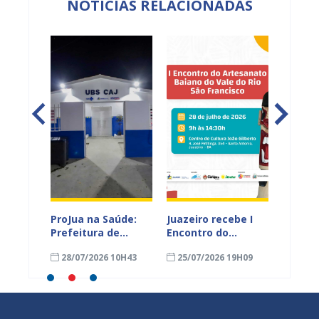
NOTÍCIAS RELACIONADAS
e
ProJua na Saúde:
Juazeiro recebe I
Integr
ento
Prefeitura de
Encontro do
reconh
Juazeiro entrega
Artesanato Baiano
marca
10H30
28/07/2026 10H43
25/07/2026 19H09
02/08
 aos
28ª Unidade Básica
do Vale do Rio São
homen
 de
de Saúde
Francisco;
pais d
requalificada e
inscrições estão
Juazei
amplia
abertas
investimentos na