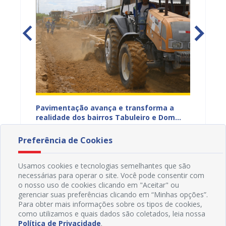
na Dias
Pavimentação avança e transforma a
Gestor
a
realidade dos bairros Tabuleiro e Dom
técnic
a,
José Rodrigues em Juazeiro
para a
11/11/2025 14H49
08/11
Preferência de Cookies
Usamos cookies e tecnologias semelhantes que são
necessárias para operar o site. Você pode consentir com
o nosso uso de cookies clicando em "Aceitar" ou
gerenciar suas preferências clicando em “Minhas opções”.
Para obter mais informações sobre os tipos de cookies,
como utilizamos e quais dados são coletados, leia nossa
Política de Privacidade
.