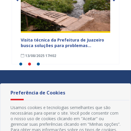
renagem
Visita técnica da Prefeitura de Juazeiro
Obras 
épocas
busca soluções para problemas
vias m
relacionados ao Canal Malhada, entre os
Juazei
13/08/2025 17H02
11/08
bairros Alto do Cruzeiro, Alto do Alencar e
Monte Castelo
Preferência de Cookies
Usamos cookies e tecnologias semelhantes que são
necessárias para operar o site. Você pode consentir com
o nosso uso de cookies clicando em "Aceitar" ou
gerenciar suas preferências clicando em “Minhas opções”.
Para obter mais informações sobre os tipos de cookies,