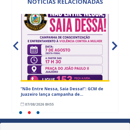
NOTÍCIAS RELACIONADAS
ão de
“Não Entre Nessa, Saia Dessa!”: GCM de
Juazeir
ra, em
Juazeiro lança campanha de
fortal
conscientização e enfrentamento à
humano
07/08/2026 8H55
06/08
violência contra a mulher