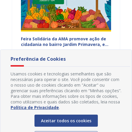
za
Feira Solidária da AMA promove ação de
“Não E
cidadania no bairro Jardim Primavera, em
Juazei
Juazeiro
consci
07/08/2026 16H37
07/08
violên
Preferência de Cookies
Usamos cookies e tecnologias semelhantes que são
necessárias para operar o site. Você pode consentir com
o nosso uso de cookies clicando em "Aceitar" ou
gerenciar suas preferências clicando em “Minhas opções”.
Para obter mais informações sobre os tipos de cookies,
como utilizamos e quais dados são coletados, leia nossa
Política de Privacidade
.
Aceitar todos os cookies