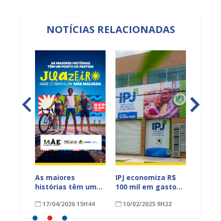
NOTÍCIAS RELACIONADAS
As maiores
IPJ economiza R$
Juazeir
histórias têm um
100 mil em gastos
destaq
rtivo
ponto de partida.
administrativos no
cenári
18H00
17/04/2026 15H44
10/02/2025 9H22
28/05
edia
Juazeiro abre o
primeiro mês de
nacion
apa do
Triathlon Mãe
gestão
mais u