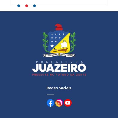
luna da
Simplificado
rede municipal será
Vitória
al de
pago em fevereiro
rede m
ensino
Redes Sociais