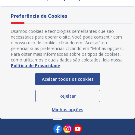
humanos e prevenção da violência
nesta 
06/08/2026 14H05
05/08
Preferência de Cookies
Usamos cookies e tecnologias semelhantes que são
necessárias para operar o site. Você pode consentir com
o nosso uso de cookies clicando em "Aceitar" ou
gerenciar suas preferências clicando em “Minhas opções”.
Para obter mais informações sobre os tipos de cookies,
como utilizamos e quais dados são coletados, leia nossa
Política de Privacidade
.
Aceitar todos os cookies
Rejeitar
Minhas opções
Redes Sociais