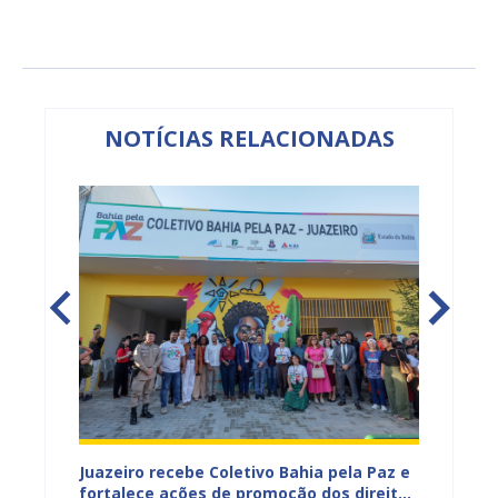
NOTÍCIAS RELACIONADAS
EB e
Juazeiro recebe Coletivo Bahia pela Paz e
Juazei
mos
fortalece ações de promoção dos direitos
gabarit