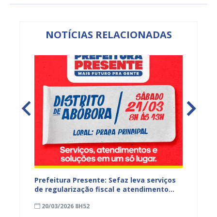
NOTÍCIAS RELACIONADAS
 Semana
Prefeitura Presente: Sefaz leva serviços
Prefeit
de regularização fiscal e atendimento
contri
e
tributário ao distrito de Abóbora
IPTU 2
20/03/2026 8H52
05/12