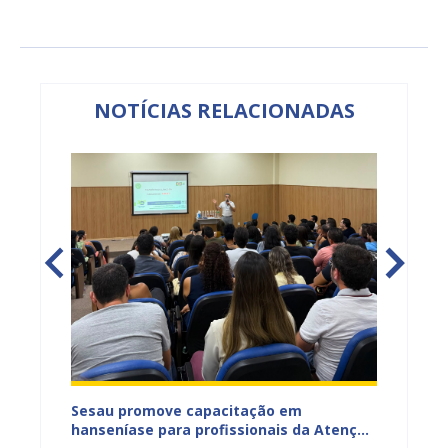
NOTÍCIAS RELACIONADAS
ficação
Sesau promove capacitação em
Sesau 
azeiro
hanseníase para profissionais da Atenção
progra