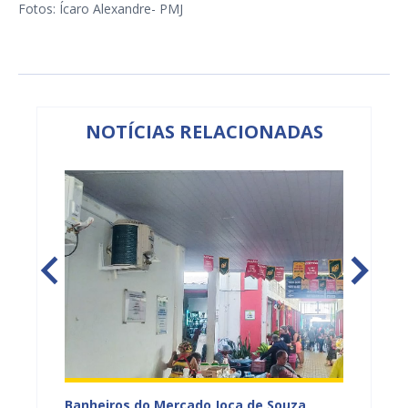
Fotos: Ícaro Alexandre- PMJ
NOTÍCIAS RELACIONADAS
tos
Banheiros do Mercado Joca de Souza
Prefei