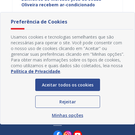
ardim
Oliveira recebem ar-condicionado
do Pro
progra
07/08/2026 16H57
01/08
Preferência de Cookies
Usamos cookies e tecnologias semelhantes que são
necessárias para operar o site. Você pode consentir com
o nosso uso de cookies clicando em "Aceitar" ou
gerenciar suas preferências clicando em “Minhas opções”.
Para obter mais informações sobre os tipos de cookies,
como utilizamos e quais dados são coletados, leia nossa
Política de Privacidade
.
Aceitar todos os cookies
Rejeitar
Minhas opções
Redes Sociais