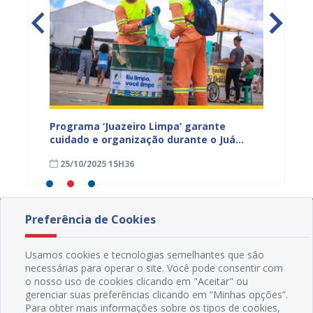
ega de
Programa ‘Juazeiro Limpa’ garante
Novo E
cuidado e organização durante o Juá
para a
rama
Literária
de chu
25/10/2025 15H36
19/09
Preferência de Cookies
Usamos cookies e tecnologias semelhantes que são
necessárias para operar o site. Você pode consentir com
o nosso uso de cookies clicando em "Aceitar" ou
gerenciar suas preferências clicando em “Minhas opções”.
Para obter mais informações sobre os tipos de cookies,