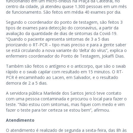
funcionando em um micro-ônibus na Praça da Catedral, no
centro da cidade, já atendeu quase 1.300 pessoas em um mês
de funcionamento. São feitos em média 40 exames por dia.
Segundo o coordenador do ponto de testagem, são feitos 3
tipos de exames para detecção do coronavírus, a partir da
avaliação da quantidade de dias de sintomas da Covid-19.
“Quando o paciente apresenta sintomas de 3 a 5 dias
priorizando o RT-PCR – tipo mais preciso e para a gente saber
se está circulando a nova variante do ‘delta’ do vírus”, explica o
enfermeiro coordenador do Ponto de Testagem, Jokaffi Dias.
Também são feitos o antígeno e o anticorpo, que são o swab
rápido e o swab capilar com resultado em 15 minutos. O RT-
PCR é encaminhado ao Lacen, em Salvador, e o resultado
demora de 2 a 5 dias.
A servidora pública Marileide dos Santos Jericó teve contato
com uma pessoa contaminada e procurou o local para fazer o
teste. “Não estou com sintomas, mas fiquei com medo e vim
fazer o teste para ter certeza se estou bem”, afirmou.
Atendimento
O atendimento é realizado de segunda a sexta-feira, das 8h às