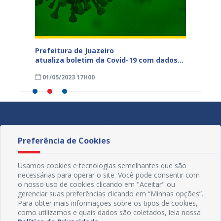
dos da
Prefeitura de Juazeiro
Prefeit
ia
atualiza boletim da Covid-19 com dados
Covid-
 das
semanais de 23 a 29 de abril
de abri
01/05/2023 17H00
24/04
Preferência de Cookies
Usamos cookies e tecnologias semelhantes que são
necessárias para operar o site. Você pode consentir com
o nosso uso de cookies clicando em "Aceitar" ou
gerenciar suas preferências clicando em “Minhas opções”.
Para obter mais informações sobre os tipos de cookies,
como utilizamos e quais dados são coletados, leia nossa