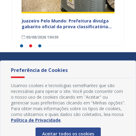
EB e
Juazeiro Pelo Mundo: Prefeitura divulga
Juazeir
mos
gabarito oficial da prova classificatória
do inte
nesta quarta (05)
neste 
05/08/2026 15H30
03/08
divulg
Preferência de Cookies
Usamos cookies e tecnologias semelhantes que são
necessárias para operar o site. Você pode consentir com
o nosso uso de cookies clicando em "Aceitar" ou
gerenciar suas preferências clicando em “Minhas opções”.
Para obter mais informações sobre os tipos de cookies,
como utilizamos e quais dados são coletados, leia nossa
Política de Privacidade
.
Aceitar todos os cookies