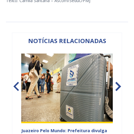
Texto: Camila Santana – Ascom/Seduc/PMJ
NOTÍCIAS RELACIONADAS
EB e
Juazeiro Pelo Mundo: Prefeitura divulga
Juazeir