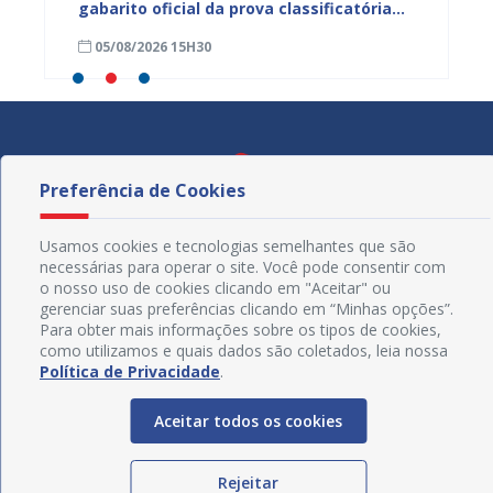
mos
gabarito oficial da prova classificatória
do inte
nesta quarta (05)
neste 
05/08/2026 15H30
03/08
divulg
Preferência de Cookies
Usamos cookies e tecnologias semelhantes que são
necessárias para operar o site. Você pode consentir com
o nosso uso de cookies clicando em "Aceitar" ou
gerenciar suas preferências clicando em “Minhas opções”.
Para obter mais informações sobre os tipos de cookies,
como utilizamos e quais dados são coletados, leia nossa
Política de Privacidade
.
Aceitar todos os cookies
Redes Sociais
Rejeitar