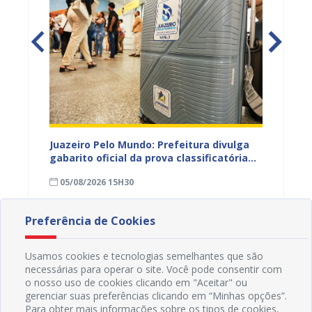
EB e
Juazeiro Pelo Mundo: Prefeitura divulga
Juazeir
mos
gabarito oficial da prova classificatória
do inte
nesta quarta (05)
neste 
05/08/2026 15H30
03/08
divulg
Preferência de Cookies
Usamos cookies e tecnologias semelhantes que são
necessárias para operar o site. Você pode consentir com
o nosso uso de cookies clicando em "Aceitar" ou
gerenciar suas preferências clicando em “Minhas opções”.
Para obter mais informações sobre os tipos de cookies,