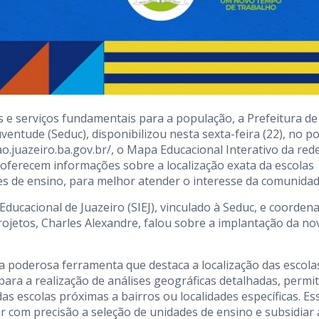
 e serviços fundamentais para a população, a Prefeitura de
ventude (Seduc), disponibilizou nesta sexta-feira (22), no po
o.juazeiro.ba.gov.br/, o Mapa Educacional Interativo da red
oferecem informações sobre a localização exata da escolas
ades de ensino, para melhor atender o interesse da comunidad
ducacional de Juazeiro (SIEJ), vinculado à Seduc, e coorden
ojetos, Charles Alexandre, falou sobre a implantação da no
a poderosa ferramenta que destaca a localização das escola
para a realização de análises geográficas detalhadas, permi
das escolas próximas a bairros ou localidades específicas. Es
 com precisão a seleção de unidades de ensino e subsidiar 