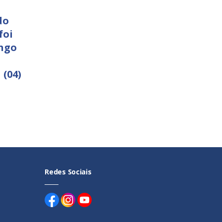
do
foi
ngo
 (04)
Redes Sociais