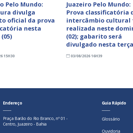
ro Pelo Mundo:
Juazeiro Pelo Mundo:
tura divulga
Prova classificatória 
to oficial da prova
intercâmbio cultural 
icatória nesta
realizada neste domi
 (05)
(02); gabarito será
divulgado nesta terça
26 15H30
03/08/2026 16H39
Endereço
Guia Rápido
Praça Barão do Rio Branco, nº 01 -
Glossário
Centro, Juazeiro - Bahia
Ouvidoria