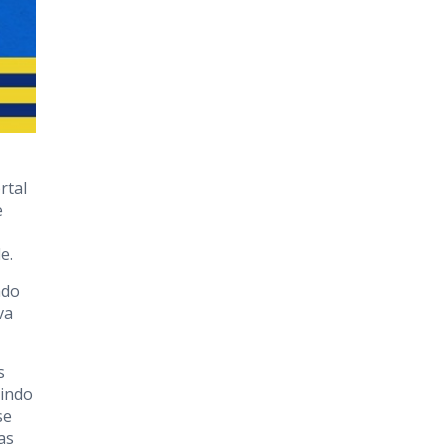
rtal
e
e.
ado
va
s
tindo
se
as