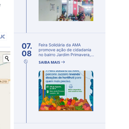
e
DUC
07.
Feira Solidária da AMA
promove ação de cidadania
08
no bairro Jardim Primavera,
em Ju...
SAIBA MAIS