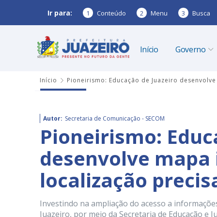
Ir para:
1
Conteúdo
2
Menu
3
Busca
Início
Governo
Início
Pioneirismo: Educação de Juazeiro desenvolve 
Autor:
Secretaria de Comunicação - SECOM
Pioneirismo: Educ
desenvolve mapa in
localização precis
Investindo na ampliação do acesso a informações
Juazeiro, por meio da Secretaria de Educação e Ju