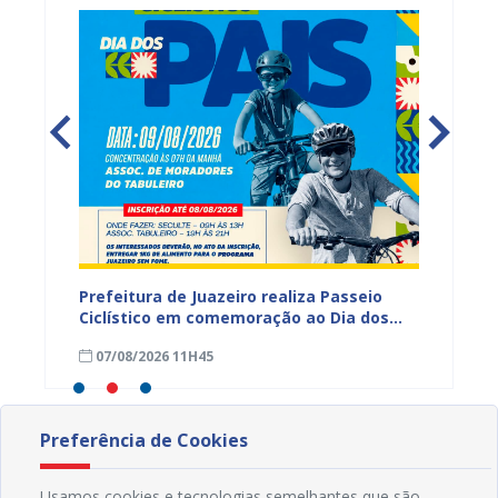
hores
Prefeitura de Juazeiro realiza Passeio
I Enco
a
Ciclístico em comemoração ao Dia dos
do Rio 
Pais neste domingo (9)
debate
07/08/2026 11H45
30/07
Preferência de Cookies
Usamos cookies e tecnologias semelhantes que são