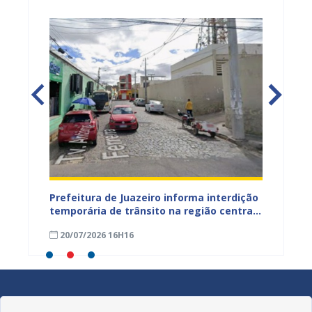
ão
Prefeitura de Juazeiro informa interdição
Prefei
temporária de trânsito na região central
públic
para obras de pavimentação asfáltica
bairro
20/07/2026 16H16
09/07