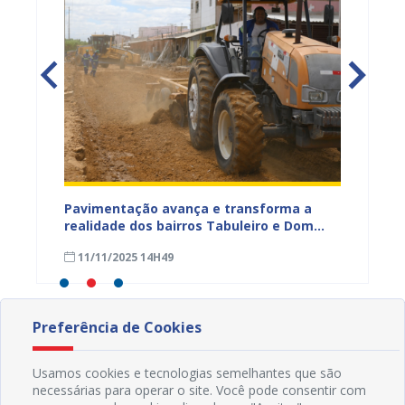
na Dias
Pavimentação avança e transforma a
Gestor
a
realidade dos bairros Tabuleiro e Dom
técnic
a,
José Rodrigues em Juazeiro
para a
11/11/2025 14H49
08/11
Preferência de Cookies
Usamos cookies e tecnologias semelhantes que são
necessárias para operar o site. Você pode consentir com