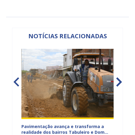
NOTÍCIAS RELACIONADAS
na Dias
Pavimentação avança e transforma a
Gestor
a
realidade dos bairros Tabuleiro e Dom
técnic