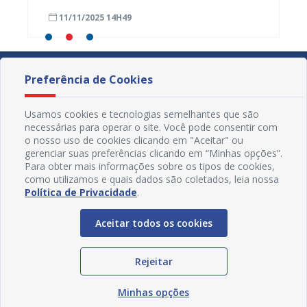
a,
José Rodrigues em Juazeiro
para a
11/11/2025 14H49
08/11
Preferência de Cookies
Usamos cookies e tecnologias semelhantes que são
necessárias para operar o site. Você pode consentir com
o nosso uso de cookies clicando em "Aceitar" ou
gerenciar suas preferências clicando em “Minhas opções”.
Para obter mais informações sobre os tipos de cookies,
como utilizamos e quais dados são coletados, leia nossa
Política de Privacidade
.
Aceitar todos os cookies
Redes Sociais
Rejeitar
Minhas opções