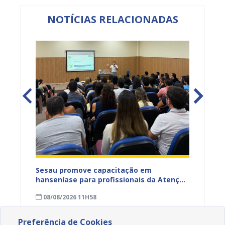
NOTÍCIAS RELACIONADAS
ficação
Sesau promove capacitação em
Sesau 
azeiro
hanseníase para profissionais da Atenção
progra
Primária de Juazeiro
determ
08/08/2026 11H58
07/08
Preferência de Cookies