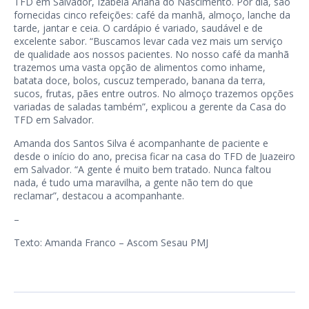
TFD em Salvador, Izabela Ariana do Nascimento. Por dia, são
fornecidas cinco refeições: café da manhã, almoço, lanche da
tarde, jantar e ceia. O cardápio é variado, saudável e de
excelente sabor. “Buscamos levar cada vez mais um serviço
de qualidade aos nossos pacientes. No nosso café da manhã
trazemos uma vasta opção de alimentos como inhame,
batata doce, bolos, cuscuz temperado, banana da terra,
sucos, frutas, pães entre outros. No almoço trazemos opções
variadas de saladas também”, explicou a gerente da Casa do
TFD em Salvador.
Amanda dos Santos Silva é acompanhante de paciente e
desde o início do ano, precisa ficar na casa do TFD de Juazeiro
em Salvador. “A gente é muito bem tratado. Nunca faltou
nada, é tudo uma maravilha, a gente não tem do que
reclamar”, destacou a acompanhante.
–
Texto: Amanda Franco – Ascom Sesau PMJ