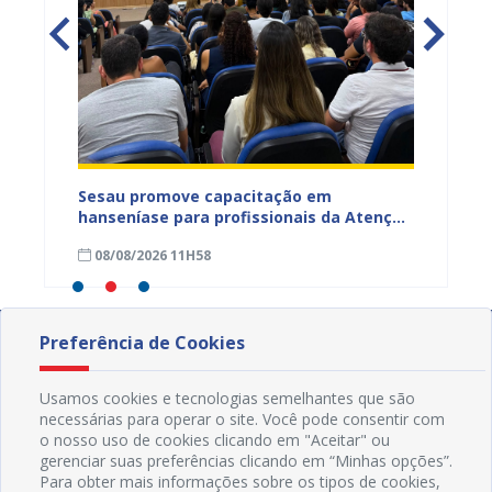
ficação
Sesau promove capacitação em
Sesau 
azeiro
hanseníase para profissionais da Atenção
progra
Primária de Juazeiro
determ
08/08/2026 11H58
07/08
Preferência de Cookies
Usamos cookies e tecnologias semelhantes que são
necessárias para operar o site. Você pode consentir com
o nosso uso de cookies clicando em "Aceitar" ou
gerenciar suas preferências clicando em “Minhas opções”.
Para obter mais informações sobre os tipos de cookies,