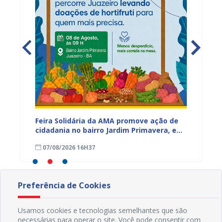
ia da
Feira Solidária da AMA promove ação de
“Não E
cidadania no bairro Jardim Primavera, em
Juazei
ssa,
Juazeiro
consci
07/08/2026 16H37
07/08
violên
Preferência de Cookies
Usamos cookies e tecnologias semelhantes que são
necessárias para operar o site. Você pode consentir com