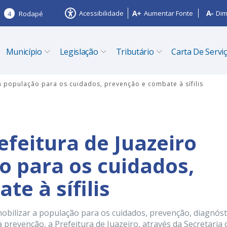
Acessibilidade
Aumentar Fonte
Dim
4
Rodapé
Município
Legislação
Tributário
Carta De Servi
za população para os cuidados, prevenção e combate à sífilis
efeitura de Juazeiro
o para os cuidados,
te à sífilis
ilizar a população para os cuidados, prevenção, diagnóst
 da prevenção, a Prefeitura de Juazeiro, através da Secretaria 