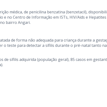
ção médica, de penicilina benzatina (benzetacil), disponibil
io e no Centro de Informação em ISTs, HIV/Aids e Hepatites
 no bairro Angari.
 tratada de forma não adequada para criança durante a gesta
er o teste para detectar a sífilis durante o pré-natal tanto n
 de sífilis adquirida (população geral), 85 casos em gestan
).