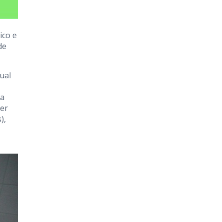
ico e
de
ual
 a
ser
),