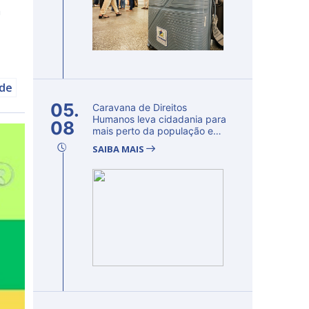
a
úde
05.
Caravana de Direitos
Humanos leva cidadania para
08
mais perto da população e
fortalec...
SAIBA MAIS