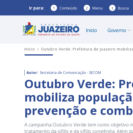
Ir para:
1
Conteúdo
2
Menu
3
Busca
Início
Governo
Início
Outubro Verde: Prefeitura de Juazeiro mobili
Autor:
Secretaria de Comunicação - SECOM
Outubro Verde: Pr
mobiliza populaçã
prevenção e comba
A campanha Outubro Verde tem como objetivo mob
tratamento da sífilis e da sífilis congênita. Além