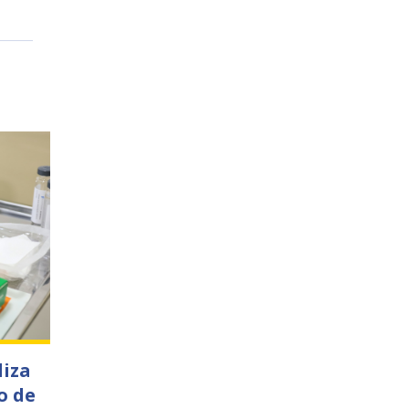
liza
o de