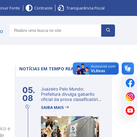
inuir Fonte
Contraste
Transparência Fiscal
ço
NOTÍCIAS EM TEMPO REAL
05.
Juazeiro Pelo Mundo:
Prefeitura divulga gabarito
08
oficial da prova classificatória
ne...
SAIBA MAIS
ico e
de