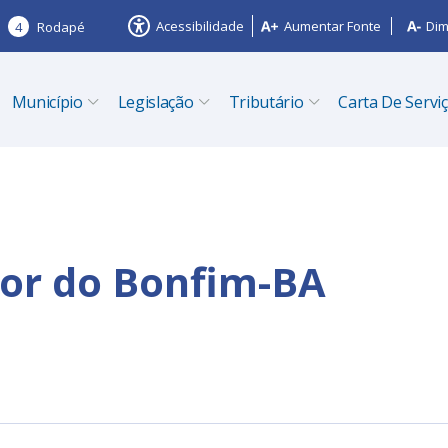
Acessibilidade
Aumentar Fonte
Dim
4
Rodapé
Município
Legislação
Tributário
Carta De Servi
hor do Bonfim-BA