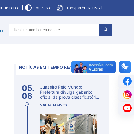
inuir Fonte
Contraste
Transparência Fiscal
ço
NOTÍCIAS EM TEMPO REAL
05.
Juazeiro Pelo Mundo:
Prefeitura divulga gabarito
08
oficial da prova classificatória
ne...
SAIBA MAIS