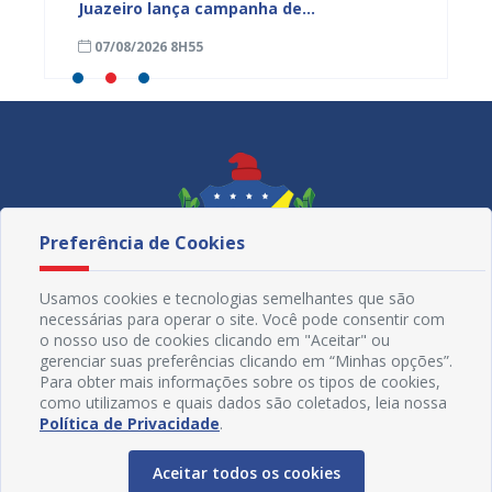
Juazeiro lança campanha de
para f
conscientização e enfrentamento à
emergê
07/08/2026 8H55
06/08
violência contra a mulher
estiag
Preferência de Cookies
Usamos cookies e tecnologias semelhantes que são
necessárias para operar o site. Você pode consentir com
o nosso uso de cookies clicando em "Aceitar" ou
gerenciar suas preferências clicando em “Minhas opções”.
Para obter mais informações sobre os tipos de cookies,
como utilizamos e quais dados são coletados, leia nossa
Redes Sociais
Política de Privacidade
.
Aceitar todos os cookies