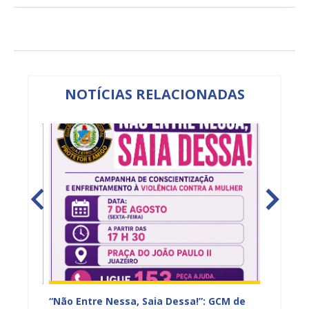
NOTÍCIAS RELACIONADAS
– 2º
“Não Entre Nessa, Saia Dessa!”: GCM de
Juazei