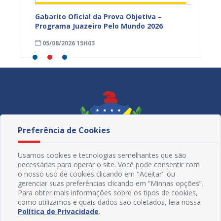
vulga
Gabarito Oficial da Prova Objetiva –
Carava
tória
Programa Juazeiro Pelo Mundo 2026
cidada
fortal
05/08/2026 15H03
05/08
Preferência de Cookies
Usamos cookies e tecnologias semelhantes que são
necessárias para operar o site. Você pode consentir com
o nosso uso de cookies clicando em "Aceitar" ou
gerenciar suas preferências clicando em “Minhas opções”.
Para obter mais informações sobre os tipos de cookies,
como utilizamos e quais dados são coletados, leia nossa
Redes Sociais
Política de Privacidade
.