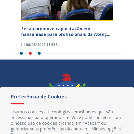
ficação
Sesau promove capacitação em
Juazeir
azeiro
hanseníase para profissionais da Atenção
Penha 
Primária de Juazeiro
lançam
08/08/2026 11H58
08/08
Não En
Preferência de Cookies
Usamos cookies e tecnologias semelhantes que são
necessárias para operar o site. Você pode consentir com
o nosso uso de cookies clicando em "Aceitar" ou
gerenciar suas preferências clicando em “Minhas opções”.