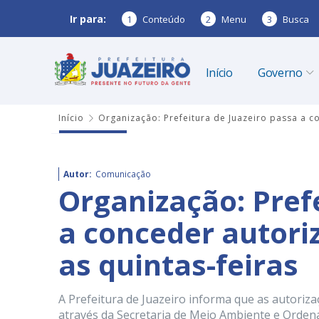
Ir para:
1
Conteúdo
2
Menu
3
Busca
Início
Governo
Início
Organização: Prefeitura de Juazeiro passa a c
Autor:
Comunicação
Organização: Pref
a conceder autori
as quintas-feiras
A Prefeitura de Juazeiro informa que as autoriza
através da Secretaria de Meio Ambiente e Orde