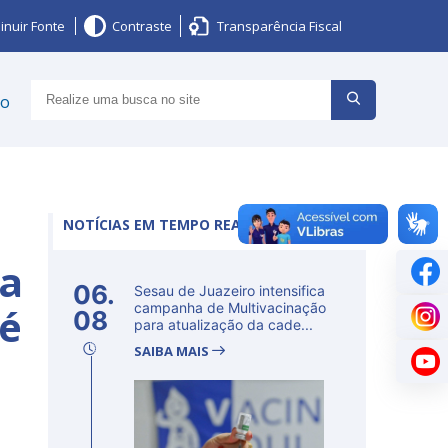
inuir Fonte
Contraste
Transparência Fiscal
ço
NOTÍCIAS EM TEMPO REAL
sa
06.
Sesau de Juazeiro intensifica
té
campanha de Multivacinação
08
para atualização da cade...
SAIBA MAIS