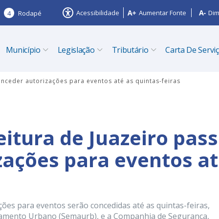
Acessibilidade
Aumentar Fonte
Dim
4
Rodapé
Município
Legislação
Tributário
Carta De Servi
onceder autorizações para eventos até as quintas-feiras
eitura de Juazeiro pas
zações para eventos a
ções para eventos serão concedidas até as quintas-feiras,
namento Urbano (Semaurb), e a Companhia de Segurança,