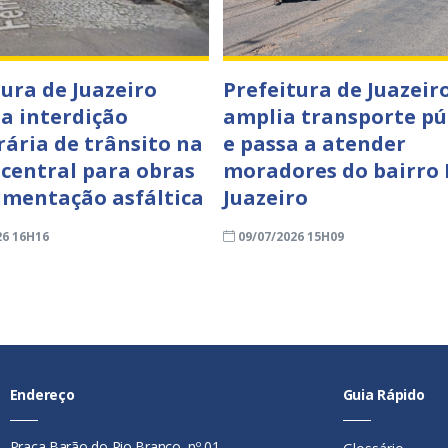
tura de Juazeiro
Prefeitura de Juazeir
a interdição
amplia transporte pú
ária de trânsito na
e passa a atender
 central para obras
moradores do bairro
imentação asfáltica
Juazeiro
26 16H16
09/07/2026 15H09
Endereço
Guia Rápido
Praça Barão do Rio Branco, nº 01 -