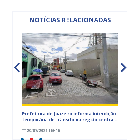
NOTÍCIAS RELACIONADAS
ão
Prefeitura de Juazeiro informa interdição
Prefei
temporária de trânsito na região central
públic
para obras de pavimentação asfáltica
bairro
20/07/2026 16H16
09/07