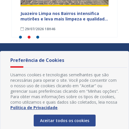
ura
Juazeiro Limpa nos Bairros intensifica
Juazei
 a
mutirões e leva mais limpeza e qualidade
equipe
de vida à população
limpez
29/07/2026 18H46
07/07
Preferência de Cookies
Usamos cookies e tecnologias semelhantes que são
necessárias para operar o site. Você pode consentir com
o nosso uso de cookies clicando em "Aceitar" ou
gerenciar suas preferências clicando em “Minhas opções”.
Para obter mais informações sobre os tipos de cookies,
como utilizamos e quais dados são coletados, leia nossa
Política de Privacidade
.
Aceitar todos os cookies
Redes Sociais