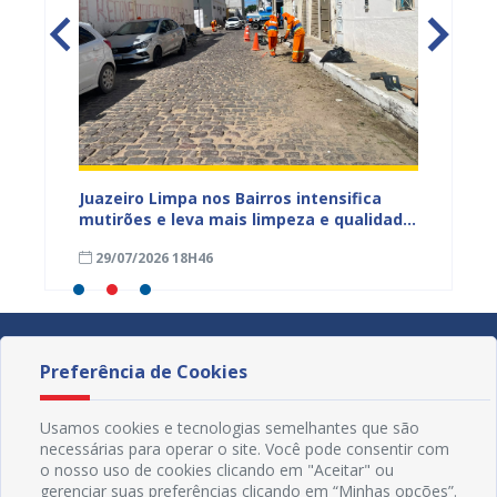
ura
Juazeiro Limpa nos Bairros intensifica
Juazei
 a
mutirões e leva mais limpeza e qualidade
equipe
de vida à população
limpez
29/07/2026 18H46
07/07
Preferência de Cookies
Usamos cookies e tecnologias semelhantes que são
necessárias para operar o site. Você pode consentir com
o nosso uso de cookies clicando em "Aceitar" ou
gerenciar suas preferências clicando em “Minhas opções”.