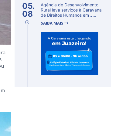
05.
Agência de Desenvolvimento
Rural leva serviços à Caravana
08
de Direitos Humanos em J...
SAIBA MAIS
ura
A
ou
com