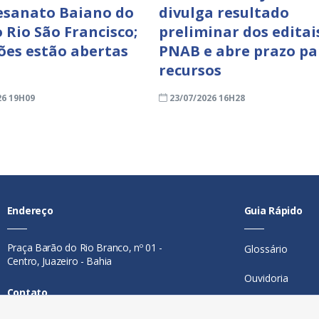
esanato Baiano do
divulga resultado
 Rio São Francisco;
preliminar dos editai
ções estão abertas
PNAB e abre prazo pa
recursos
26 19H09
23/07/2026 16H28
Endereço
Guia Rápido
Praça Barão do Rio Branco, nº 01 -
Glossário
Centro, Juazeiro - Bahia
Ouvidoria
Contato
Mapa do Site