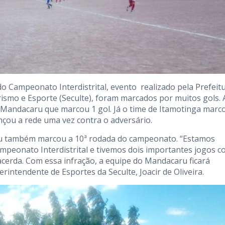
do Campeonato Interdistrital, evento realizado pela Prefeit
urismo e Esporte (Seculte), foram marcados por muitos gols. 
o Mandacaru que marcou 1 gol. Já o time de Itamotinga marc
nçou a rede uma vez contra o adversário.
u também marcou a 10ª rodada do campeonato. “Estamos
ampeonato Interdistrital e tivemos dois importantes jogos 
acerda. Com essa infração, a equipe do Mandacaru ficará
intendente de Esportes da Seculte, Joacir de Oliveira.