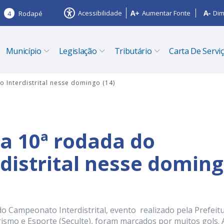
Acessibilidade
Aumentar Fonte
Dim
4
Rodapé
Município
Legislação
Tributário
Carta De Servi
Interdistrital nesse domingo (14)
a 10ª rodada do
istrital nesse domin
do Campeonato Interdistrital, evento realizado pela Prefeit
urismo e Esporte (Seculte), foram marcados por muitos gols. 