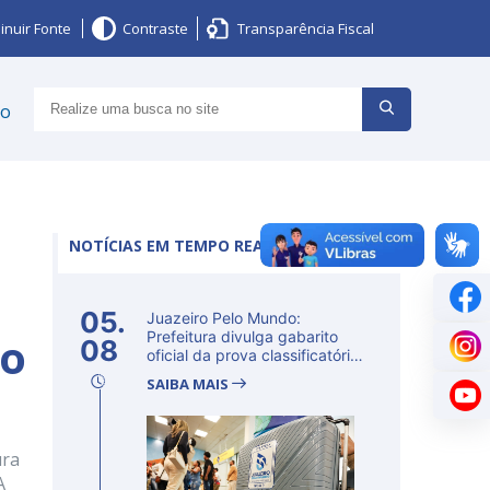
inuir Fonte
Contraste
Transparência Fiscal
ço
NOTÍCIAS EM TEMPO REAL
05.
Juazeiro Pelo Mundo:
go
Prefeitura divulga gabarito
08
oficial da prova classificatória
ne...
SAIBA MAIS
ura
A