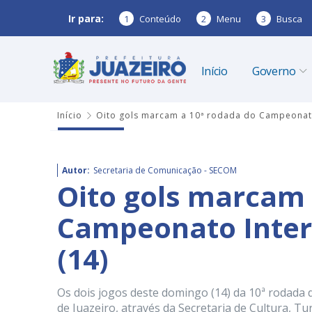
Ir para:
1
Conteúdo
2
Menu
3
Busca
Início
Governo
Início
Oito gols marcam a 10ª rodada do Campeonato 
Autor:
Secretaria de Comunicação - SECOM
Oito gols marcam 
Campeonato Interd
(14)
Os dois jogos deste domingo (14) da 10ª rodada 
de Juazeiro, através da Secretaria de Cultura, T