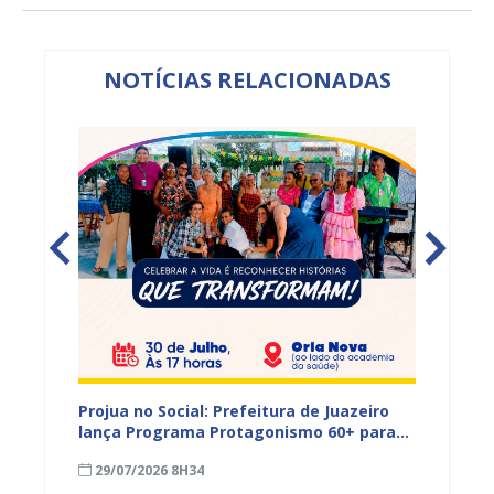
NOTÍCIAS RELACIONADAS
s,
Projua no Social: Prefeitura de Juazeiro
PROJUA 
vantes
lança Programa Protagonismo 60+ para
atendi
fortalecer políticas voltadas à pessoa
29/07/2026 8H34
27/07
idosa