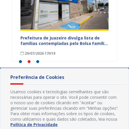
eiro
Prefeitura de Juazeiro divulga lista de
Campan
 para
famílias contempladas pelo Bolsa Família
sexta-f
a
em agosto
Civil d
29/07/2026 17H19
16/04
Preferência de Cookies
Usamos cookies e tecnologias semelhantes que são
necessárias para operar o site. Você pode consentir com
o nosso uso de cookies clicando em "Aceitar" ou
gerenciar suas preferências clicando em “Minhas opções”.
Para obter mais informações sobre os tipos de cookies,
como utilizamos e quais dados são coletados, leia nossa
Política de Privacidade
.