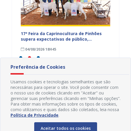
 leva
17ª Feira da Caprinocultura de Pinhões
Prefei
umanos
supera expectativas de público,
integr
comercialização e exposição de animais
públic
04/08/2026 18H45
04/08
popula
Preferência de Cookies
Usamos cookies e tecnologias semelhantes que são
necessárias para operar o site. Você pode consentir com
o nosso uso de cookies clicando em "Aceitar" ou
gerenciar suas preferências clicando em “Minhas opções”.
Para obter mais informações sobre os tipos de cookies,
como utilizamos e quais dados são coletados, leia nossa
Política de Privacidade
.
Aceitar todos os cookies