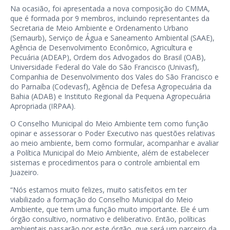
Na ocasião, foi apresentada a nova composição do CMMA,
que é formada por 9 membros, incluindo representantes da
Secretaria de Meio Ambiente e Ordenamento Urbano
(Semaurb), Serviço de Água e Saneamento Ambiental (SAAE),
Agência de Desenvolvimento Econômico, Agricultura e
Pecuária (ADEAP), Ordem dos Advogados do Brasil (OAB),
Universidade Federal do Vale do São Francisco (Univasf),
Companhia de Desenvolvimento dos Vales do São Francisco e
do Parnaíba (Codevasf), Agência de Defesa Agropecuária da
Bahia (ADAB) e Instituto Regional da Pequena Agropecuária
Apropriada (IRPAA).
O Conselho Municipal do Meio Ambiente tem como função
opinar e assessorar o Poder Executivo nas questões relativas
ao meio ambiente, bem como formular, acompanhar e avaliar
a Política Municipal do Meio Ambiente, além de estabelecer
sistemas e procedimentos para o controle ambiental em
Juazeiro.
“Nós estamos muito felizes, muito satisfeitos em ter
viabilizado a formação do Conselho Municipal do Meio
Ambiente, que tem uma função muito importante. Ele é um
órgão consultivo, normativo e deliberativo. Então, políticas
ambientais passarão por este órgão, que será um parceiro da