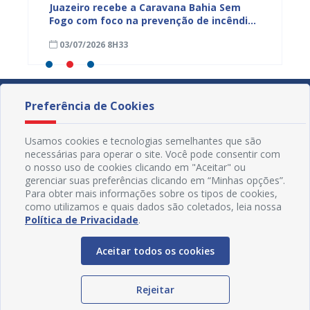
cadores
Juazeiro recebe a Caravana Bahia Sem
Um rio
Fogo com foco na prevenção de incêndios
Velho 
florestais
cultur
03/07/2026 8H33
04/06
Preferência de Cookies
Usamos cookies e tecnologias semelhantes que são
necessárias para operar o site. Você pode consentir com
o nosso uso de cookies clicando em "Aceitar" ou
gerenciar suas preferências clicando em “Minhas opções”.
Para obter mais informações sobre os tipos de cookies,
como utilizamos e quais dados são coletados, leia nossa
Política de Privacidade
.
Aceitar todos os cookies
Redes Sociais
Rejeitar