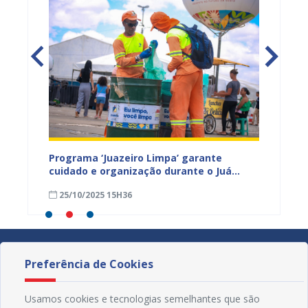
ega de
Programa ‘Juazeiro Limpa’ garante
Juazei
cuidado e organização durante o Juá
agosto
rama
Literária
25/10/2025 15H36
18/09
Preferência de Cookies
Usamos cookies e tecnologias semelhantes que são