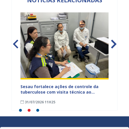
NOTÍCIAS RELACIONADAS
entos
Sesau fortalece ações de controle da
Saúde 
ue
tuberculose com visita técnica ao
inserç
o
Conjunto Penal de Juazeiro
acompa
31/07/2026 11H25
31/07
Família