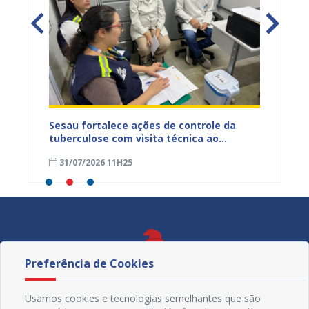
entos
Sesau fortalece ações de controle da
Saúde 
ue
tuberculose com visita técnica ao
inserç
o
Conjunto Penal de Juazeiro
acompa
31/07/2026 11H25
31/07
Família
Preferência de Cookies
Usamos cookies e tecnologias semelhantes que são