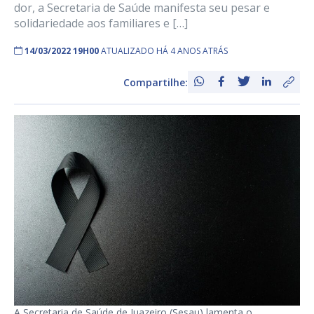
dor, a Secretaria de Saúde manifesta seu pesar e
solidariedade aos familiares e […]
14/03/2022 19H00
ATUALIZADO HÁ 4 ANOS ATRÁS
Compartilhe:
A Secretaria de Saúde de Juazeiro (Sesau) lamenta o